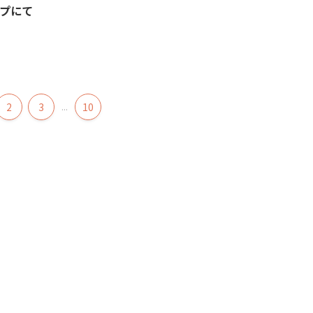
プにて
2
3
...
10