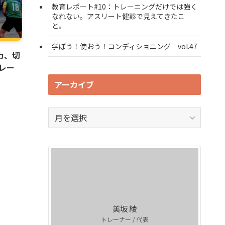
教育レポート#10：トレーニングだけでは強く
なれない。アスリート健診で見えてきたこ
と。
学ぼう！使おう！コンディショニング vol.47
力、切
レー
アーカイブ
ア
ー
カ
イ
ブ
美坂 綾
トレーナー / 代表