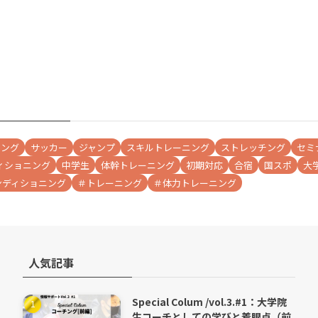
チング
サッカー
ジャンプ
スキルトレーニング
ストレッチング
セミ
ィショニング
中学生
体幹トレーニング
初期対応
合宿
国スポ
大
ンディショニング
＃トレーニング
＃体力トレーニング
人気記事
Special Colum /vol.3.#1：大学院
生コーチとしての学びと着眼点（前