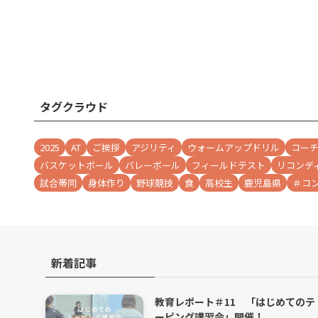
タグクラウド
2025
AT
ご挨拶
アジリティ
ウォームアップドリル
コー
バスケットボール
バレーボール
フィールドテスト
リコンデ
試合帯同
身体作り
野球競技
食
高校生
鹿児島県
＃コ
新着記事
教育レポート＃11 「はじめてのテ
ーピング講習会」開催！