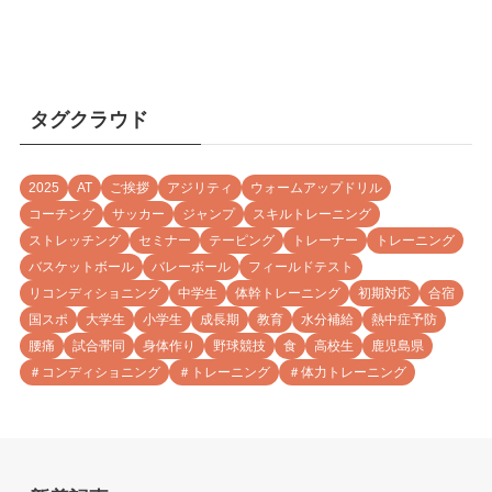
タグクラウド
2025
AT
ご挨拶
アジリティ
ウォームアップドリル
コーチング
サッカー
ジャンプ
スキルトレーニング
ストレッチング
セミナー
テーピング
トレーナー
トレーニング
バスケットボール
バレーボール
フィールドテスト
リコンディショニング
中学生
体幹トレーニング
初期対応
合宿
国スポ
大学生
小学生
成長期
教育
水分補給
熱中症予防
腰痛
試合帯同
身体作り
野球競技
食
高校生
鹿児島県
＃コンディショニング
＃トレーニング
＃体力トレーニング