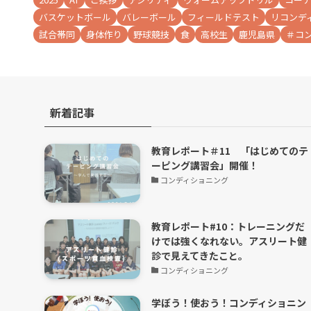
バスケットボール
バレーボール
フィールドテスト
リコンデ
試合帯同
身体作り
野球競技
食
高校生
鹿児島県
＃コ
新着記事
教育レポート＃11 「はじめてのテ
ーピング講習会」開催！
コンディショニング
教育レポート#10：トレーニングだ
けでは強くなれない。アスリート健
診で見えてきたこと。
コンディショニング
学ぼう！使おう！コンディショニン