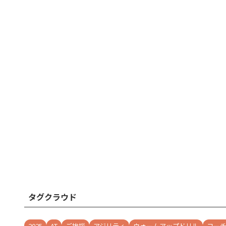
タグクラウド
2025
AT
ご挨拶
アジリティ
ウォームアップドリル
コー