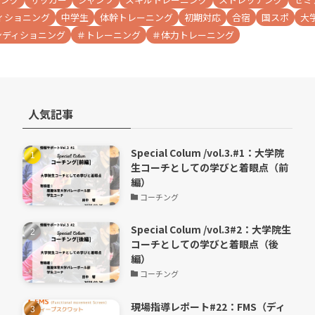
ィショニング
中学生
体幹トレーニング
初期対応
合宿
国スポ
大
ンディショニング
＃トレーニング
＃体力トレーニング
人気記事
Special Colum /vol.3.#1：大学院
生コーチとしての学びと着眼点（前
編）
コーチング
Special Colum /vol.3#2：大学院生
コーチとしての学びと着眼点（後
編）
コーチング
現場指導レポート#22：FMS（ディ